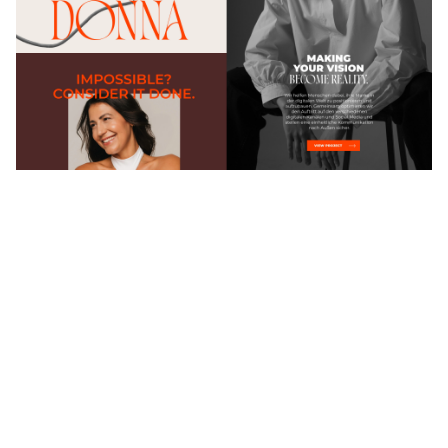
CALL ME
DONNA
Markenidentität, Designsystem, Onboarding-
Packaging, Social-Media-Templates, Print-
Collateral, Website-Visuals